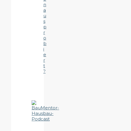
n
a
u
s
p
r
o
b
i
e
r
t
?