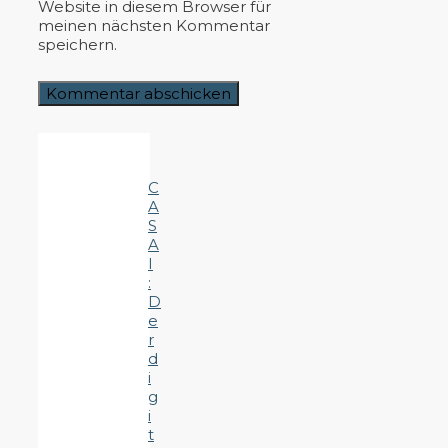
Website in diesem Browser für
meinen nächsten Kommentar
speichern.
C
A
S
A
I
:
D
e
r
d
i
g
i
t