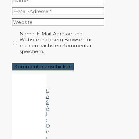
E-
Mail-
Website
Adresse
Name, E-Mail-Adresse und
Website in diesem Browser für
meinen nächsten Kommentar
speichern.
C
A
S
A
I
:
D
e
r