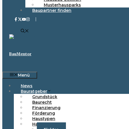
Musterhausparks
Baupartner finden
BauMentor
Menü
News
Bauratgeber
Grundstück
Baurecht
Finanzierung
Förderung
Haustypen
Haustechnik