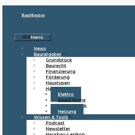
Zum
Inhalt
BauMentor
springen
Menü
News
Bauratgeber
Grundstück
Baurecht
Finanzierung
Förderung
Haustypen
Haustechnik
Elektro
Smart Home
Photovoltaik
Heizung
Wissen & Tools
Podcast
Newsletter
Hausbau-Lexikon