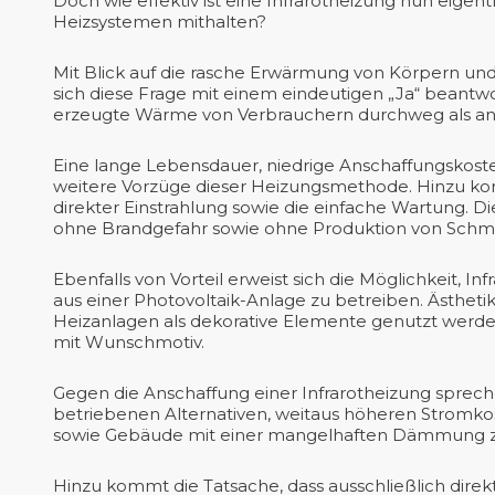
Doch wie effektiv ist eine Infrarotheizung nun eige
Heizsystemen mithalten?
Mit Blick auf die rasche Erwärmung von Körpern und 
sich diese Frage mit einem eindeutigen „Ja“ beantwor
erzeugte Wärme von Verbrauchern durchweg als 
Eine lange Lebensdauer, niedrige Anschaffungskosten 
weitere Vorzüge dieser Heizungsmethode. Hinzu k
direkter Einstrahlung sowie die einfache Wartung.
ohne Brandgefahr sowie ohne Produktion von Schmu
Ebenfalls von Vorteil erweist sich die Möglichkeit,
aus einer Photovoltaik-Anlage zu betreiben. Ästhe
Heizanlagen als dekorative Elemente genutzt werde
mit Wunschmotiv.
Gegen die Anschaffung einer Infrarotheizung sprech
betriebenen Alternativen, weitaus höheren Stromkos
sowie Gebäude mit einer mangelhaften Dämmung z
Hinzu kommt die Tatsache, dass ausschließlich dire