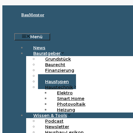
Zum
Inhalt
BauMentor
springen
Menü
News
Bauratgeber
Grundstück
Baurecht
Finanzierung
Förderung
Haustypen
Haustechnik
Elektro
Smart Home
Photovoltaik
Heizung
Wissen & Tools
Podcast
Newsletter
Hausbau-Lexikon