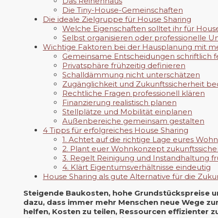
Das Reihenhaus
Die Tiny-House-Gemeinschaften
Die ideale Zielgruppe für House Sharing
Welche Eigenschaften solltet ihr für Hous
Selbst organisieren oder professionelle 
Wichtige Faktoren bei der Hausplanung mit m
Gemeinsame Entscheidungen schriftlich f
Privatsphäre frühzeitig definieren
Schalldämmung nicht unterschätzen
Zugänglichkeit und Zukunftssicherheit b
Rechtliche Fragen professionell klären
Finanzierung realistisch planen
Stellplätze und Mobilität einplanen
Außenbereiche gemeinsam gestalten
4 Tipps für erfolgreiches House Sharing
1. Achtet auf die richtige Lage eures Woh
2. Plant euer Wohnkonzept zukunftssiche
3. Regelt Reinigung und Instandhaltung fr
4. Klärt Eigentumsverhältnisse eindeutig
House Sharing als gute Alternative für die Zuku
Steigende Baukosten, hohe Grundstückspreise 
dazu, dass immer mehr Menschen neue Wege zum
helfen, Kosten zu teilen, Ressourcen effizienter