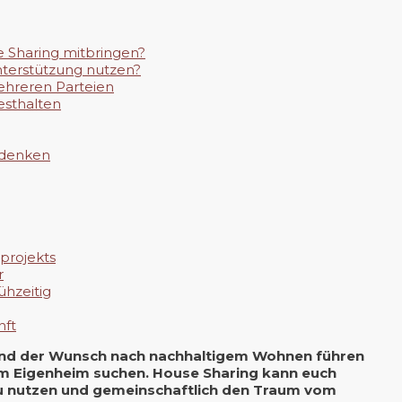
e Sharing mitbringen?
Unterstützung nutzen?
ehreren Parteien
esthalten
edenken
nprojekts
r
ühzeitig
nft
und der Wunsch nach nachhaltigem Wohnen führen
 Eigenheim suchen. House Sharing kann euch
 zu nutzen und gemeinschaftlich den Traum vom