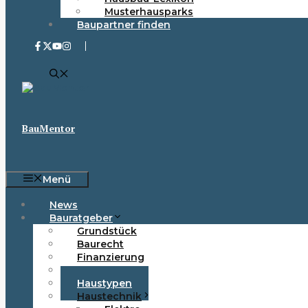
Musterhausparks
Baupartner finden
BauMentor
Menü
News
Bauratgeber
Grundstück
Baurecht
Finanzierung
Förderung
Haustypen
Haustechnik