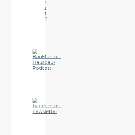
e
r
t
?