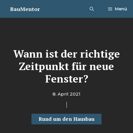
Zum
BauMentor
Menü
Inhalt
springen
Wann ist der richtige
Zeitpunkt für neue
Fenster?
8. April 2021
Rund um den Hausbau