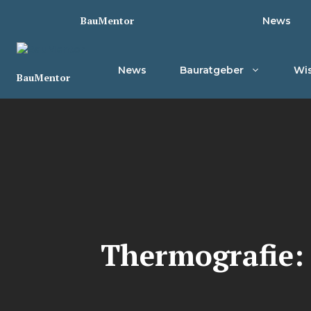
Zum
BauMentor
News
Inhalt
springen
News
Bauratgeber
Wis
BauMentor
Thermografie: