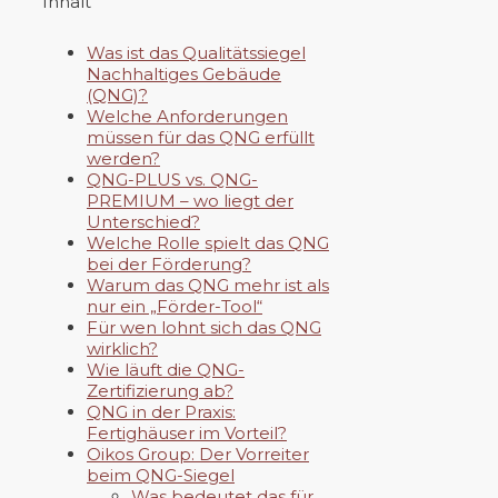
Inhalt
Was ist das Qualitätssiegel
Nachhaltiges Gebäude
(QNG)?
Welche Anforderungen
müssen für das QNG erfüllt
werden?
QNG-PLUS vs. QNG-
PREMIUM – wo liegt der
Unterschied?
Welche Rolle spielt das QNG
bei der Förderung?
Warum das QNG mehr ist als
nur ein „Förder-Tool“
Für wen lohnt sich das QNG
wirklich?
Wie läuft die QNG-
Zertifizierung ab?
QNG in der Praxis:
Fertighäuser im Vorteil?
Oikos Group: Der Vorreiter
beim QNG-Siegel
Was bedeutet das für