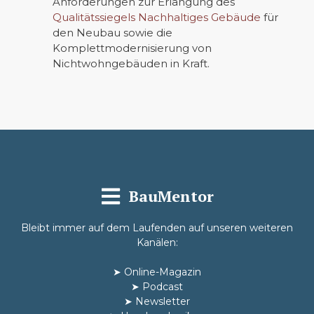
Anforderungen zur Erlangung des
Qualitätssiegels Nachhaltiges Gebäude
für
den Neubau sowie die
Komplettmodernisierung von
Nichtwohngebäuden in Kraft.
BauMentor
Bleibt immer auf dem Laufenden auf unseren weiteren
Kanälen:
➤
Online-Magazin
➤
Podcast
➤
Newsletter