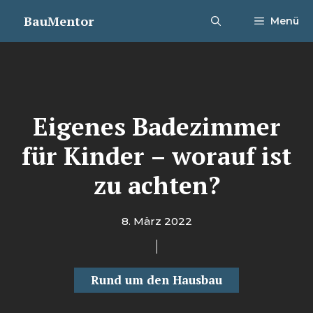
Zum
BauMentor
Menü
Inhalt
springen
Eigenes Badezimmer
für Kinder – worauf ist
zu achten?
8. März 2022
Rund um den Hausbau