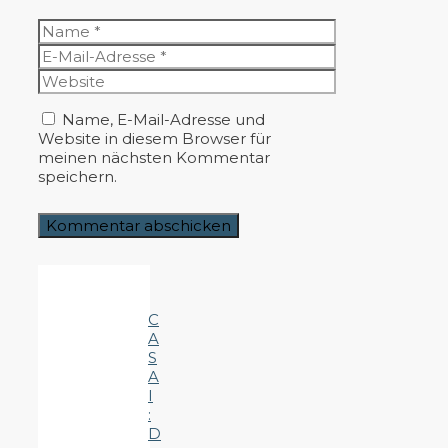
Name
E-
Mail-
Website
Adresse
Name, E-Mail-Adresse und
Website in diesem Browser für
meinen nächsten Kommentar
speichern.
C
A
S
A
I
:
D