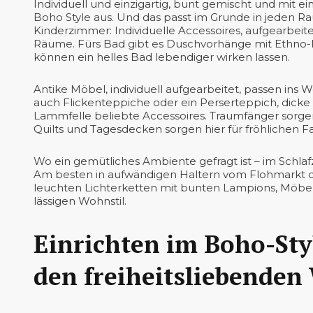
Individuell und einzigartig, bunt gemischt und mit e
Boho Style aus. Und das passt im Grunde in jeden
Kinderzimmer: Individuelle Accessoires, aufgearbeitet
Räume. Fürs Bad gibt es Duschvorhänge mit Ethno-M
können ein helles Bad lebendiger wirken lassen.
Antike Möbel, individuell aufgearbeitet, passen ins
auch Flickenteppiche oder ein Perserteppich, dick
Lammfelle beliebte Accessoires. Traumfänger sorge
Quilts und Tagesdecken sorgen hier für fröhlichen F
Wo ein gemütliches Ambiente gefragt ist – im Schlaf
Am besten in aufwändigen Haltern vom Flohmarkt o
leuchten Lichterketten mit bunten Lampions, Möbel
lässigen Wohnstil.
Einrichten im Boho-Sty
den freiheitsliebenden