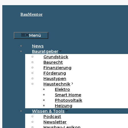
Zum
Inhalt
BauMentor
springen
Menü
News
Bauratgeber
Grundstück
Baurecht
Finanzierung
Förderung
Haustypen
Haustechnik
Elektro
Smart Home
Photovoltaik
Heizung
Wissen & Tools
Podcast
Newsletter
Hausbau-Lexikon