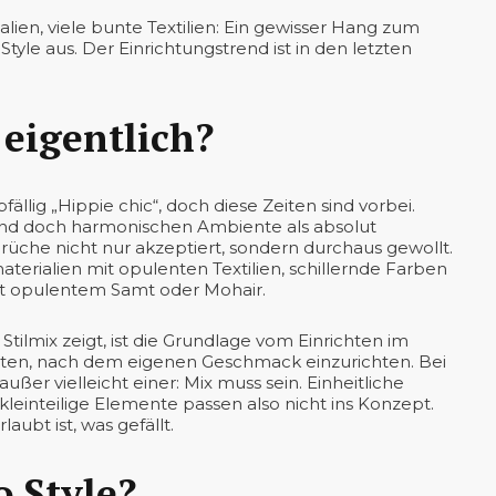
alien, viele bunte Textilien: Ein gewisser Hang zum
yle aus. Der Einrichtungstrend ist in den letzten
 eigentlich?
ällig „Hippie chic“, doch diese Zeiten sind vorbei.
 und doch harmonischen Ambiente als absolut
rüche nicht nur akzeptiert, sondern durchaus gewollt.
erialien mit opulenten Textilien, schillernde Farben
it opulentem Samt oder Mohair.
Stilmix zeigt, ist die Grundlage vom Einrichten im
eiten, nach dem eigenen Geschmack einzurichten. Bei
ßer vielleicht einer: Mix muss sein. Einheitliche
inteilige Elemente passen also nicht ins Konzept.
aubt ist, was gefällt.
 Style?