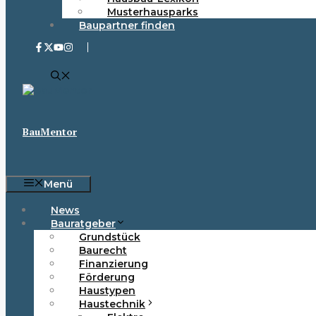
Musterhausparks
Baupartner finden
BauMentor
Menü
News
Bauratgeber
Grundstück
Baurecht
Finanzierung
Förderung
Haustypen
Haustechnik