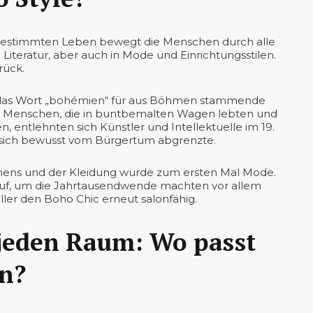
stbestimmten Leben bewegt die Menschen durch alle
 Literatur, aber auch in Mode und Einrichtungsstilen.
rück.
t das Wort „bohémien“ für aus Böhmen stammende
n Menschen, die in buntbemalten Wagen lebten und
n, entlehnten sich Künstler und Intellektuelle im 19.
r sich bewusst vom Bürgertum abgrenzte.
hnens und der Kleidung wurde zum ersten Mal Mode.
t auf, um die Jahrtausendwende machten vor allem
ler den Boho Chic erneut salonfähig.
jeden Raum: Wo passt
en?