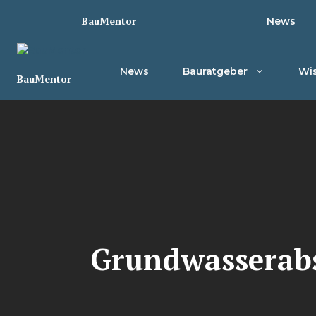
Zum
BauMentor
News
Inhalt
springen
News
Bauratgeber
Wis
BauMentor
Grundwasserabs