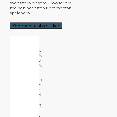
Website in diesem Browser für
meinen nächsten Kommentar
speichern.
C
A
S
A
I
:
D
e
r
d
i
g
i
t