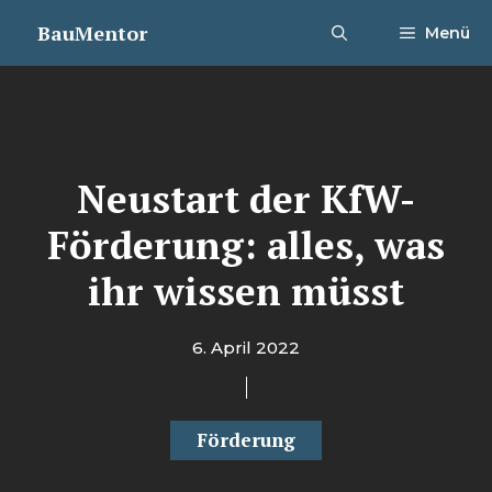
Zum
BauMentor
Menü
Inhalt
springen
Neustart der KfW-
Förderung: alles, was
ihr wissen müsst
6. April 2022
Förderung